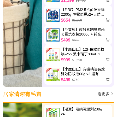
$1,199
$1,700
【毛寶】PM2.5抗菌洗衣精
2200g-除霉防蟎x2+天然植
萃x2+制臭極淨x2
$654
$1,050
【毛寶兔】超酵素制臭抗菌
防霉洗衣精2000g + 補充包
1800g x3
$499
$666
【小鹿山丘】12H長效防蚊
液-25%派卡瑞丁80mL x2
送圓筒帆布袋
$999
$1,598
【小鹿山丘】有機精油長效
雙效防蚊液60g x2 送有機
精油驅蚊貼片(6枚/包)-效期
$499
$760
至2027.5.8
居家清潔有毛寶
看更多
【毛寶】電鍋清潔劑200g
x4