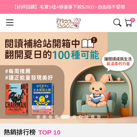
【好評回饋】毛寶S任4桶優惠下殺$2600✨自由搭不受限
0
熱銷排行榜
TOP 10