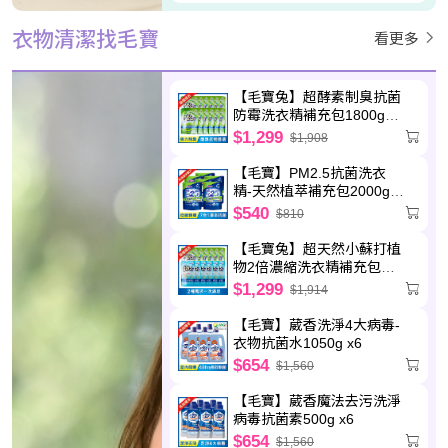
衣物清潔找毛寶
看更多
【毛寶兔】超酵素制臭抗菌
防霉洗衣精補充包1800g
x12
$1,299
$1,908
【毛寶】PM2.5抗菌洗衣
精-天然植萃補充包2000g
x6
$540
$810
【毛寶兔】超天然小蘇打植
物2倍濃縮洗衣精補充包
800g x6 +【毛寶兔】超酵
$1,299
$1,914
素制臭抗菌防霉洗衣精補充
包1800g x6
【毛寶】葳香洗淨4大病毒-
衣物抗菌水1050g x6
$654
$1,560
【毛寶】葳香魔法去污洗淨
病毒抗菌素500g x6
$654
$1,560