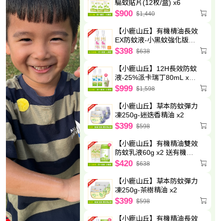
驅蚊貼片(12枚/盒) x6
$900
$1,440
【小鹿山丘】有機棈油長效
EX防蚊液-小黑蚊強化版
80g x2
$398
$638
【小鹿山丘】12H長效防蚊
液-25%派卡瑞丁80mL x2
送圓筒帆布袋
$999
$1,598
【小鹿山丘】草本防蚊彈力
凍250g-迷迭香精油 x2
$399
$598
【小鹿山丘】有機精油雙效
防蚊乳液60g x2 送有機精
油驅蚊貼片(6枚/包)-效期至
$420
$638
2027.5.8
【小鹿山丘】草本防蚊彈力
凍250g-茶樹精油 x2
$399
$598
【小鹿山丘】有機精油長效