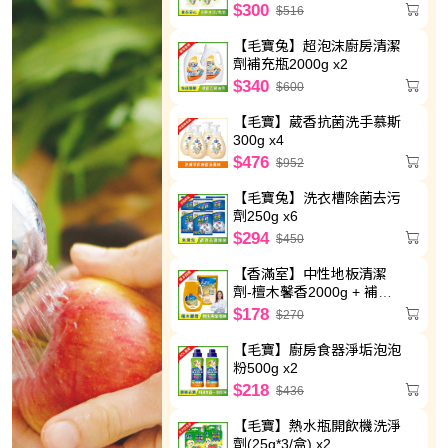
$300
$516
【毛寶兔】超泡沫廚房清潔
劑補充瓶2000g x2
$340
$600
【毛寶】葳香抗菌洗手慕斯
300g x4
$476
$952
【毛寶兔】洗衣槽除菌去污
劑250g x6
$294
$450
【香滿室】中性地板清潔
劑-檀木馨香2000g + 補充
包1800g
$178
$270
【毛寶】廚房食器淨垢泡泡
粉500g x2
$218
$436
【毛寶】熱水瓶開飲機洗淨
劑(25g*3/盒) x2