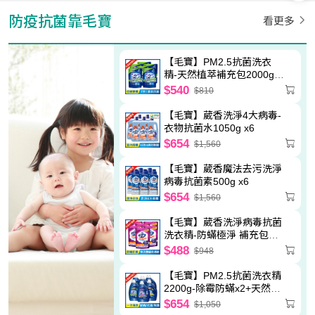
防疫抗菌靠毛寶
看更多
【毛寶】PM2.5抗菌洗衣
精-天然植萃補充包2000g
x6
$540
$810
【毛寶】葳香洗淨4大病毒-
衣物抗菌水1050g x6
$654
$1,560
【毛寶】葳香魔法去污洗淨
病毒抗菌素500g x6
$654
$1,560
【毛寶】葳香洗淨病毒抗菌
洗衣精-防蟎極淨 補充包
2000g x6
$488
$948
【毛寶】PM2.5抗菌洗衣精
2200g-除霉防蟎x2+天然植
萃x2+制臭極淨x2
$654
$1,050