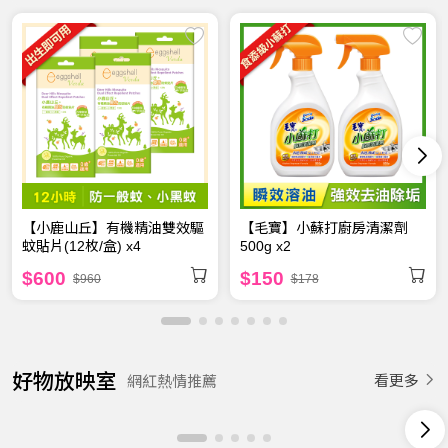
【小鹿山丘】有機精油雙效驅
【毛寶】小蘇打廚房清潔劑
蚊貼片(12枚/盒) x4
500g x2
$600
$150
$960
$178
郊遊必備！小鹿山丘12小時
好物放映室
看更多
網紅熱情推薦
長效防蚊液！
洗淨水垢，去除難洗焦垢