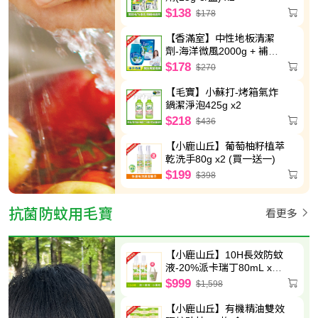
$138
$178
【香滿室】中性地板清潔
劑-海洋微風2000g + 補充
包1800g
$178
$270
【毛寶】小蘇打-烤箱氣炸
鍋潔淨泡425g x2
$218
$436
【小鹿山丘】葡萄柚籽植萃
乾洗手80g x2 (買一送一)
$199
$398
抗菌防蚊用毛寶
看更多
【小鹿山丘】10H長效防蚊
液-20%派卡瑞丁80mL x2
送圓筒帆布袋
$999
$1,598
【小鹿山丘】有機精油雙效