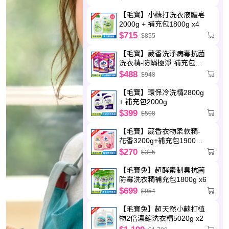
【毛寶】小蘇打洗衣液體皂
2000g + 補充包1800g x4
$715
$855
【毛寶】葳香洗淨病毒抗菌
洗衣精-防蟎極淨 補充包
2000g x6
$488
$948
【毛寶】環保冷洗精2800g
+ 補充包2000g
$399
$508
【毛寶】葳香衣物柔軟精-
花香3200g+補充包1900g
x2
$270
$315
【毛寶兔】超酵素制臭抗菌
防霉洗衣精補充包1800g x6
$699
$954
【毛寶兔】超天然小蘇打植
物2倍濃縮洗衣精5020g x2