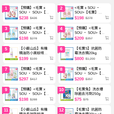
【預購】<毛寶 x
<毛寶 x SOU ‧
1
2
SOU ‧ SOU>【毛
SOU>【毛寶】貼
寶】粉領精-多重酵
身衣物手洗精-玫瑰
$238
$198
$436
$278
素衣物去漬劑500g
天竺葵1000g x2 送
x2 送SO-SU-U十
SO-SU-U十數昆化
【預購】<毛寶 x
【預購】<毛寶 x
3
4
數昆化妝包 - 預計8
妝包
SOU ‧ SOU>【毛
SOU ‧ SOU>【毛
月底起陸續出貨
寶】貼身衣物手洗
寶】粉領精-多重酵
$198
$209
$278
$357
精-果漾西西里
素衣物去漬劑500g
1000g x2 送SO-
+ 毛寶貼身衣物手
【小鹿山丘】有機
【毛寶S】抗菌防
5
6
SU-U十數昆化妝包
洗精-玫瑰天竺葵
精油防小黑蚊噴霧
霉洗衣精20kg
- 預計8月底起陸續
1000g 送SO-SU-U
60g
$199
$800
$199
$1,200
出貨
十數昆化妝包 - 預
計8月底起陸續出
【預購】<毛寶 x
【預購】<毛寶 x
7
8
貨
SOU ‧ SOU>【毛
SOU ‧ SOU>【毛
寶】貼身衣物手洗
寶】粉領精-多重酵
$297
$209
$417
$357
精1000g - 玫瑰天
素衣物去漬劑500g
竺葵+果漾西西里
+ 毛寶貼身衣物手
【預購】<毛寶 x
【毛寶兔】洗衣槽
9
10
+沁檸白麝香 送
洗精-果漾西西里
SOU ‧ SOU>【毛
除菌去污劑250g
SO-SU-U十數昆化
1000g 送SO-SU-U
寶】貼身衣物手洗
$198
$75
$288
$75
妝包 - 預計8月底起
十數昆化妝包 - 預
精-果漾西西里
陸續出貨
計8月底起陸續出
1000g + 毛寶除螨
【小鹿山丘】有機
【毛寶S】抗菌防
11
12
貨
抗菌冷洗精1000g
精油長效防蚊液
霉洗衣精20kg x4