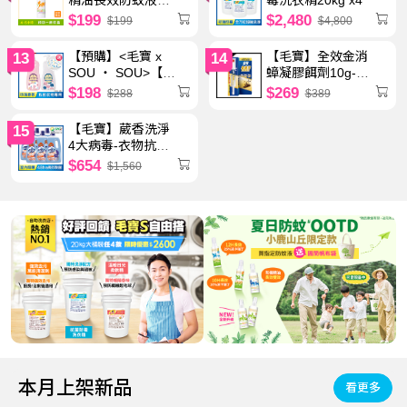
送SO-SU-U十數昆
80g
$199
$2,480
$199
$4,800
化妝包 - 預計8月底
起陸續出貨
【預購】<毛寶 x
【毛寶】全效金消
13
14
SOU ‧ SOU>【毛
蟑凝膠餌劑10g-效
寶】貼身衣物手洗
期至2027.2.4
$198
$269
$288
$389
精-玫瑰天竺葵
1000g + 毛寶除螨
【毛寶】葳香洗淨
15
抗菌冷洗精1000g
4大病毒-衣物抗菌
送SO-SU-U十數昆
水1050g x6
$654
$1,560
化妝包 - 預計8月底
起陸續出貨
本月上架新品
看更多