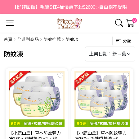
【好評回饋】毛寶S任4桶優惠下殺$2600✨自由搭不受限
0
首頁
全系列商品
防蚊推薦
防蚊凍
分類
防蚊凍
【小鹿山丘】草本防蚊彈力
【小鹿山丘】草本防蚊彈力
凍250g-茶樹精油 x2 + 迷迭
凍250g-迷迭香精油 x6