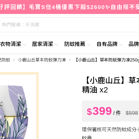
好評回饋】毛寶S任4桶優惠下殺$2600✨自由搭不
熱門搜尋：手洗精
衣物清潔
居家清潔
防蚊推薦
自有品牌
品
兒防蚊
小鹿山丘草本防蚊彈力凍
【小鹿山丘】草本防蚊彈力凍250g
39
$
【小鹿山丘】草本
精油 x2
399
$
$598
/ 件
環保署核可天然防蚊成分
蚊蟲