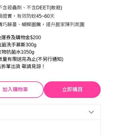
含殺蟲劑、不含DEET(敵避)
證實，有效防蚊45~60天
精巧藤蔓、蝴蝶圖騰，提升居家陳列氛圍
運券及購物金$200
抗菌洗手慕斯300g
衣物抗菌水1050g
數量有限送完為止(不另行通知)
法拆單出貨 敬請見諒！
加入購物車
立即購買