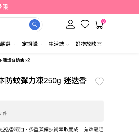
受限
0
牌嚴選
定期購
生活誌
好物放映室
-迷迭香精油 x2
9
加入購物車
立即購買
/ 件
防蚊彈力凍250g-迷迭香
/ 件
-迷迭香精油，多重蒸餾技術萃取而成，有效驅趕