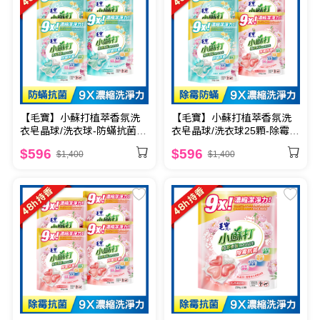
【毛寶】小蘇打植萃香氛洗
【毛寶】小蘇打植萃香氛洗
衣皂晶球/洗衣球-防蟎抗菌25
衣皂晶球/洗衣球25顆-除霉抗
顆 x4
菌 x2 + 防蟎抗菌 x2
$596
$596
$1,400
$1,400