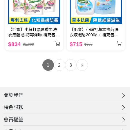
【毛寶】小蘇打晶球香氛洗
【毛寶】小蘇打草本抗菌洗
衣液體皂-防霉淨味 補充包
衣液體皂2000g + 補充包
1800g x6
1800g x4
$834
$715
$1,668
$855
1
2
3
關於我們
特色服務
會員權益