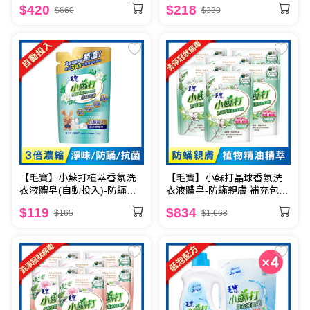
菌700g x4
菌700g x2
$420
$218
$660
$330
【毛寶】小蘇打植萃香氛洗
【毛寶】小蘇打晶球香氛洗
衣液體皂(自動投入)-防蟎抗
衣液體皂-防蟎親膚 補充包
菌700g
1800g x6
$119
$834
$165
$1,668