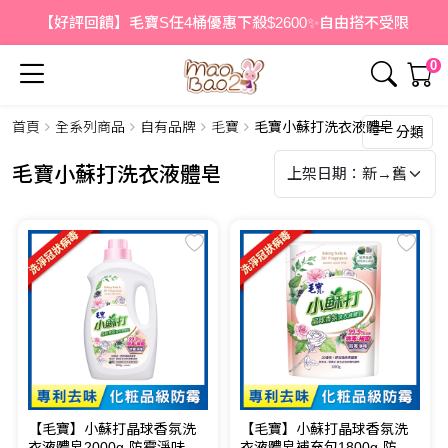
【好評回饋】毛寶S任4桶優惠下殺$2600✨自由搭不受限
0
首頁
全系列商品
自有品牌
毛寶
毛寶小蘇打洗衣液體皂
分類
毛寶小蘇打洗衣液體皂
【毛寶】小蘇打晶球香氛洗
【毛寶】小蘇打晶球香氛洗
衣液體皂2000g-防霉淨味
衣液體皂補充包1800g-防霉