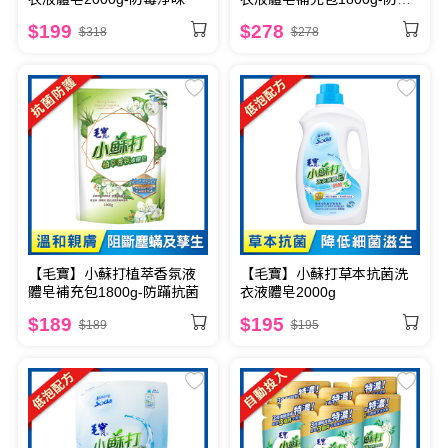
淨味
$199
$278
$318
$278
【毛寶】小蘇打植萃香氛液
【毛寶】小蘇打草本抗菌洗
體皂補充包1800g-防蹣抗菌
衣液體皂2000g
$189
$195
$189
$195