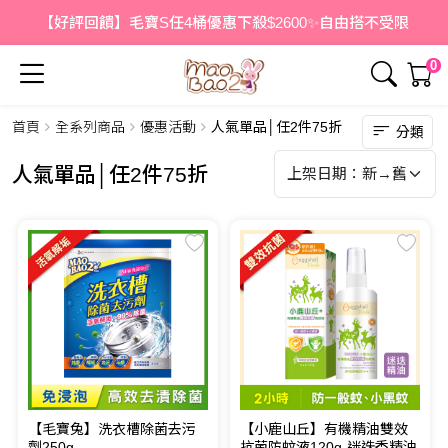
【好評回饋】毛寶S任4桶優惠下殺$2600✨自由搭不受限
0
首頁
全系列商品
優惠活動
人氣單品│任2件75折
分類
人氣單品│任2件75折
【毛寶兔】洗衣槽除菌去污
【小鹿山丘】有機精油雙效
劑250g
抗菌防蚊液120g-迷迭香精油