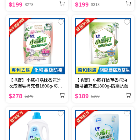
$199
$199
$278
$318
【毛寶】小蘇打晶球香氛洗
【毛寶】小蘇打植萃香氛液
衣液體皂補充包1800g-防霉
體皂補充包1800g-防蹣抗菌
淨味
$278
$189
$278
$189