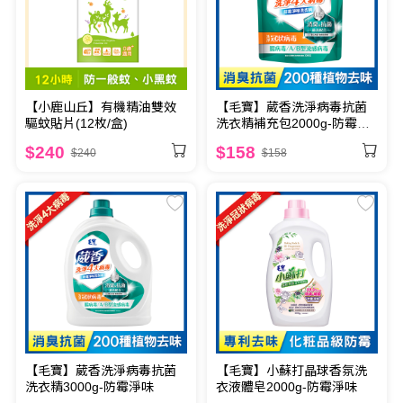
【小鹿山丘】有機精油雙效
【毛寶】葳香洗淨病毒抗菌
驅蚊貼片(12枚/盒)
洗衣精補充包2000g-防霉淨
味
$240
$158
$240
$158
【毛寶】葳香洗淨病毒抗菌
【毛寶】小蘇打晶球香氛洗
洗衣精3000g-防霉淨味
衣液體皂2000g-防霉淨味