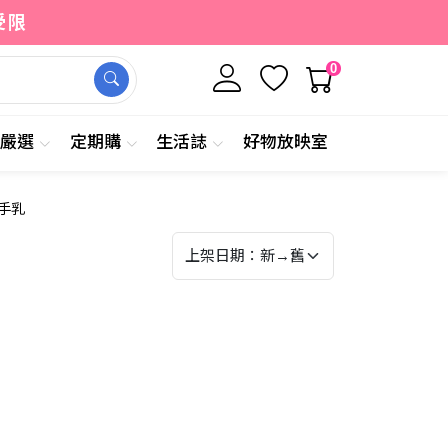
受限
0
牌嚴選
定期購
生活誌
好物放映室
手乳