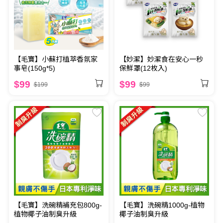
【毛寶】小蘇打植萃香氛家
【妙潔】妙潔食在安心一秒
事皂(150g*5)
保鮮罩(12枚入)
$99
$99
$199
$99
【毛寶】洗碗精補充包800g-
【毛寶】洗碗精1000g-植物
植物椰子油制臭升級
椰子油制臭升級