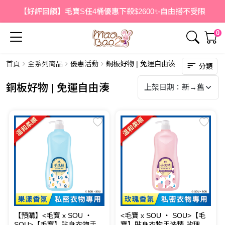
【好評回饋】毛寶S任4桶優惠下殺$2600✨自由搭不受限
0
首頁
全系列商品
優惠活動
銅板好物 | 免運自由湊
分類
銅板好物 | 免運自由湊
【預購】<毛寶 x SOU ‧
<毛寶 x SOU ‧ SOU>【毛
SOU>【毛寶】貼身衣物手洗
寶】貼身衣物手洗精-玫瑰天