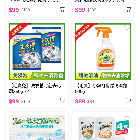
精-果漾西西里1000g - 預計8
竺葵1000g
$99
$99
$139
$139
月底起陸續出貨
【毛寶兔】洗衣槽除菌去污
【毛寶】小蘇打廚房清潔劑
劑250g x2
500g
$99
$89
$150
$89