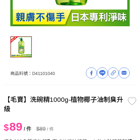
商品料號：
D41101040
【毛寶】洗碗精1000g-植物椰子油制臭升
級
89
$
$89
/ 件
/ 件