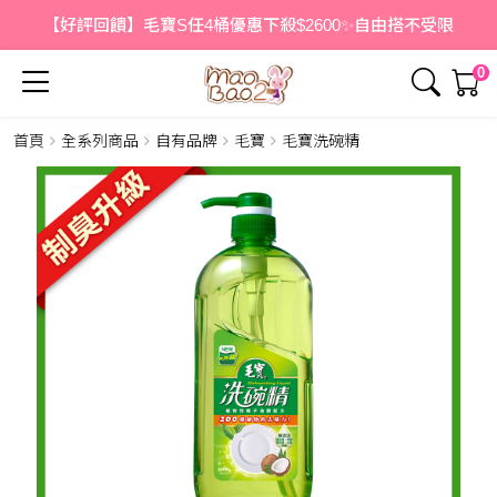
【好評回饋】毛寶S任4桶優惠下殺$2600✨自由搭不受限
0
首頁
全系列商品
自有品牌
毛寶
毛寶洗碗精
簡介
內容