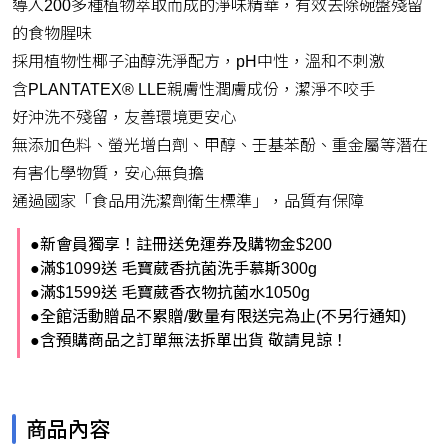
導入200多種植物萃取而成的淨味精華，有效去除碗盤殘留
的食物腥味
採用植物性椰子油醇洗淨配方，pH中性，溫和不刺激
含PLANTATEX® LLE親膚性潤膚成份，潔淨不咬手
好沖洗不殘留，友善環境更安心
無添加色料、螢光增白劑、甲醇、壬基苯酚、重金屬等潛在
有害化學物質，安心無負擔
通過國家「食品用洗潔劑衛生標準」，品質有保障
●新會員獨享！註冊送免運券及購物金$200
●滿$1099送 毛寶葳香抗菌洗手慕斯300g
●滿$1599送 毛寶葳香衣物抗菌水1050g
●全館活動贈品不累贈/數量有限送完為止(不另行通知)
●含預購商品之訂單無法拆單出貨 敬請見諒！
商品內容