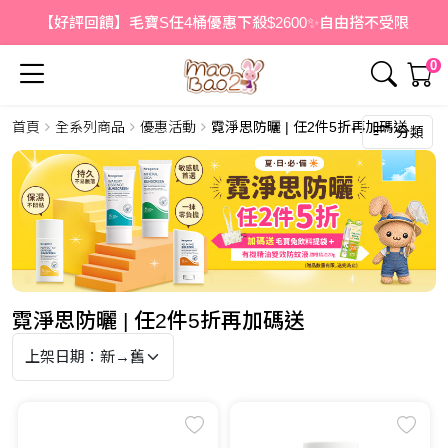
【好評回饋】毛寶S任4桶優惠下殺$2600✨自由搭不受限
0
首頁
全系列商品
優惠活動
霓淨思防曬 | 任2件5折再加碼送
分類
霓淨思防曬 | 任2件5折再加碼送