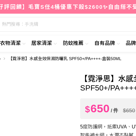
好評回饋】毛寶S任4桶優惠下殺$2600✨自由搭不
熱門搜尋：手洗精
衣物清潔
居家清潔
防蚊推薦
自有品牌
品
e
【霓淨思】水感全效保濕防曬乳 SPF50+/PA++++-盒裝50ML
65
$
【霓淨思】水感
SPF50+/PA++
650
$
$650
/ 件
5度防護網，抵禦UVA、
智能補水網，水潤不黏膩