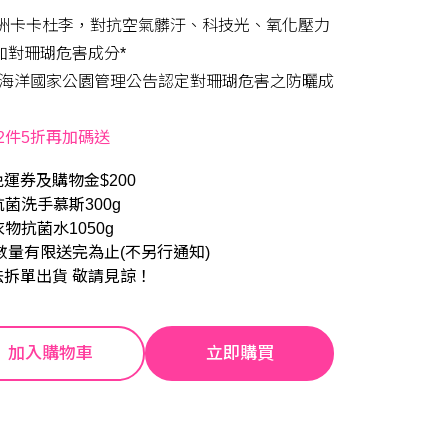
澳洲卡卡杜李，對抗空氣髒汙、科技光、氧化壓力
加對珊瑚危害成分*
國海洋國家公園管理公告認定對珊瑚危害之防曬成
任2件5折再加碼送
運券及購物金$200
抗菌洗手慕斯300g
衣物抗菌水1050g
數量有限送完為止(不另行通知)
法拆單出貨 敬請見諒！
加入購物車
立即購買