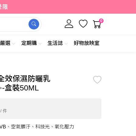
受限
0
牌嚴選
定期購
生活誌
好物放映室
0
加入購物車
立即購買
/ 件
全效保濕防曬乳
++-盒裝50ML
/ 件
UVB、空氣髒汙、科技光、氧化壓力