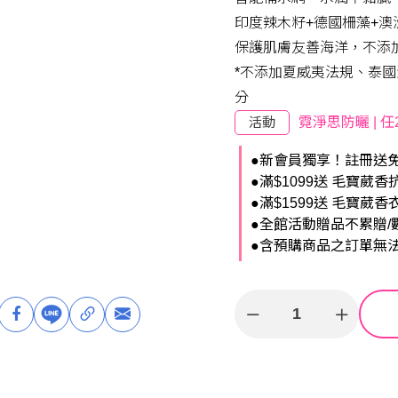
印度辣木籽+德國柵藻+
保護肌膚友善海洋，不添
*不添加夏威夷法規、泰
分
活動
霓淨思防曬 | 
●新會員獨享！註冊送免
●滿$1099送 毛寶葳香
●滿$1599送 毛寶葳香
●全館活動贈品不累贈/
●含預購商品之訂單無