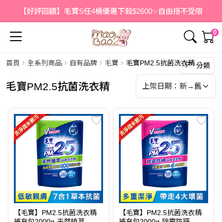
【好評回饋】毛寶S任4桶優惠下殺$2600✨自由搭不受限
0
首頁
全系列商品
自有品牌
毛寶
毛寶PM2.5抗菌洗衣精
分類
毛寶PM2.5抗菌洗衣精
【毛寶】PM2.5抗菌洗衣精
【毛寶】PM2.5抗菌洗衣精
補充包2000g-天然植萃
補充包2000g-除霉防蹣