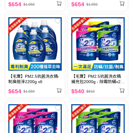
x2+制臭極淨x2
$654
$654
$1,050
$1,050
【毛寶】PM2.5抗菌洗衣精-
【毛寶】PM2.5抗菌洗衣精
制臭極淨2200g x6
補充包2000g - 除霉防蟎x2
+天然植萃x2 +制臭極淨x2
$654
$540
$1,050
$810