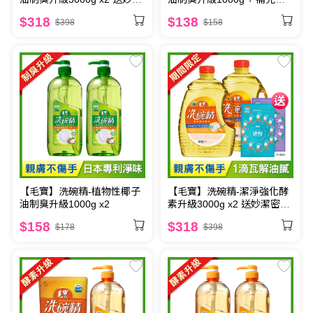
密實袋(8枚入)x2
800g
$318
$138
$398
$158
【毛寶】洗碗精-植物性椰子
【毛寶】洗碗精-潔淨強化酵
油制臭升級1000g x2
素升級3000g x2 送妙潔密實
袋(8枚入)x2
$158
$318
$178
$398