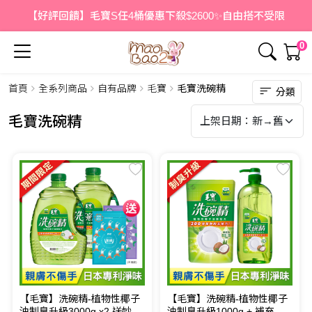
【好評回饋】毛寶S任4桶優惠下殺$2600✨自由搭不受限
0
首頁
全系列商品
自有品牌
毛寶
毛寶洗碗精
分類
毛寶洗碗精
【毛寶】洗碗精-植物性椰子
【毛寶】洗碗精-植物性椰子
油制臭升級3000g x2 送妙潔
油制臭升級1000g + 補充包