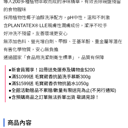
導入200多種植物萃取而成的淨味精華，有效去除碗盤殘留
的食物腥味
採用植物性椰子油醇洗淨配方，pH中性，溫和不刺激
含PLANTATEX® LLE親膚性潤膚成份，潔淨不咬手
好沖洗不殘留，友善環境更安心
無添加色料、螢光增白劑、甲醇、壬基苯酚、重金屬等潛在
有害化學物質，安心無負擔
通過國家「食品用洗潔劑衛生標準」，品質有保障
●新會員獨享！註冊送免運券及購物金$200
●滿$1099送 毛寶葳香抗菌洗手慕斯300g
●滿$1599送 毛寶葳香衣物抗菌水1050g
●全館活動贈品不累贈/數量有限送完為止(不另行通知)
●含預購商品之訂單無法拆單出貨 敬請見諒！
商品內容