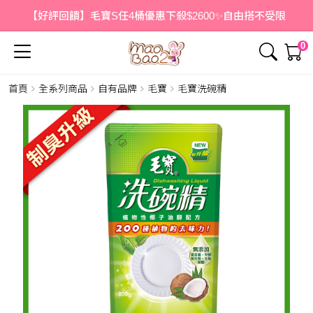
【好評回饋】毛寶S任4桶優惠下殺$2600✨自由搭不受限
0
首頁
全系列商品
自有品牌
毛寶
毛寶洗碗精
簡介
內容