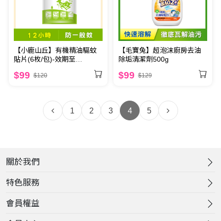
【小鹿山丘】有機精油驅蚊
【毛寶兔】超泡沫廚房去油
貼片(6枚/包)-效期至
除垢清潔劑500g
2027.5.8
$99
$99
$120
$129
1
2
3
4
5
關於我們
特色服務
會員權益