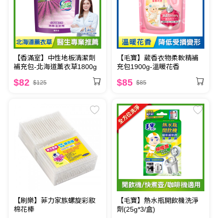
【香滿室】中性地板清潔劑
【毛寶】葳香衣物柔軟精補
補充包-北海道薰衣草1800g
充包1900g-溫暖花香
$82
$85
$125
$85
【刷樂】菲力家族螺旋彩妝
【毛寶】熱水瓶開飲機洗淨
棉花棒
劑(25g*3/盒)