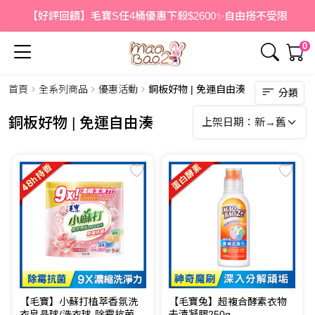
【好評回饋】毛寶S任4桶優惠下殺$2600✨自由搭不受限
0
首頁
全系列商品
優惠活動
銅板好物 | 免運自由湊
分類
銅板好物 | 免運自由湊
【毛寶】小蘇打植萃香氛洗
【毛寶兔】超複合酵素衣物
衣皂晶球/洗衣球-除霉抗菌 5
去漬凝膠250g