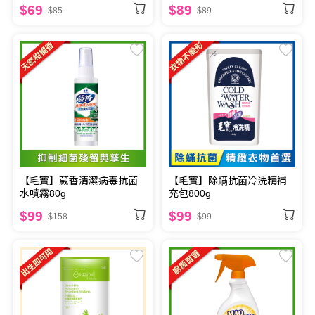
$69
$89
$85
$89
【毛寶】葳香清潔病毒抗菌
【毛寶】除螨抗菌冷洗精補
水噴霧80g
充包800g
$99
$99
$158
$99