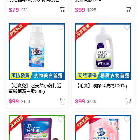
顆
$79
$99
$79
$225
【毛寶兔】超天然小蘇打活
【毛寶】環保冷洗精1000g
氧殺菌漂白素330g
$99
$99
$150
$149