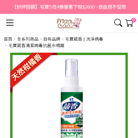
【好評回饋】毛寶S任4桶優惠下殺$2600✨自由搭不受限
0
首頁
全系列商品
自有品牌
毛寶葳香 | 洗淨病毒
簡介
內容
毛寶葳香清潔病毒抗菌水噴霧