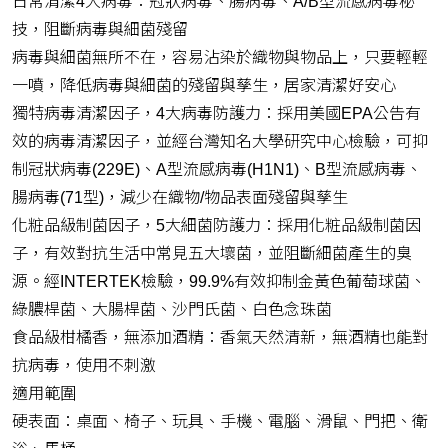
日常清潔4大病毒：冠狀病毒、腸病毒、A/B型流感病毒秘
技，阻斷病毒與細菌殘留
病毒與細菌無所不在，容易沾染於織物與物品上，只要輕輕
一噴，降低病毒與細菌的殘留與孳生，居家清潔好安心
獨特病毒清潔因子，4大病毒防護力：採用美國EPA公告有
效的病毒清潔因子，並經台灣知名大學研究中心檢驗，可抑
制冠狀病毒(229E)、A型流感病毒(H1N1)、B型流感病毒、
腸病毒(71型)，減少在織物/物品表面殘留與孳生
化粧品級制菌因子，5大細菌防護力：採用化粧品級制菌因
子，有效對抗生活中常見五大壞菌，並阻斷細菌產生的臭
源。經INTERTEK檢驗，99.9%有效抑制金黃色葡萄球菌、
綠膿桿菌、大腸桿菌、沙門氏菌、白色念珠菌
食品級柑橘香，無添加酒精：香氣天然清新，無酒精也能對
抗病毒，使用不刺激
適用範圍
硬表面：桌面、椅子、玩具、手機、電腦、滑鼠、門把、衛