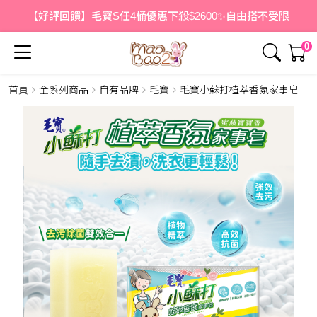
【好評回饋】毛寶S任4桶優惠下殺$2600✨自由搭不受限
0
首頁
全系列商品
自有品牌
毛寶
毛寶小蘇打植萃香氛家事皂
簡介
內容