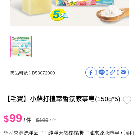
商品料號：
D53072000
【毛寶】小蘇打植萃香氛家事皂(150g*5)
99
$
$199
/ 件
/ 件
植萃來源洗淨因子：純淨天然棕櫚/椰子油來源液體皂，溫和