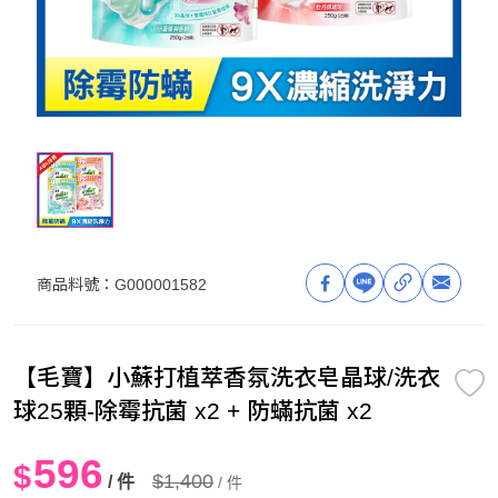
商品料號：
G000001582
【毛寶】小蘇打植萃香氛洗衣皂晶球/洗衣
球25顆-除霉抗菌 x2 + 防蟎抗菌 x2
596
$
$1,400
/ 件
/ 件