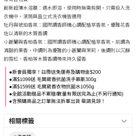
創新超薄水溶膜：遇水即溶，使用時無需剪開，只需投入洗
衣機中，滾筒與直立式洗衣機皆適用
牡丹與琥珀香氛：國際調香師精心調配植萃香氛，優雅花香
佐以清新的木質香調
小蒼蘭與香柏香氛：國際調香師精心調配植萃香氛，前調為
清甜的果香，中調則為優雅的小蒼蘭與茉莉，後調則以沉靜
的雪松、香柏等木質香調帶來持久留香
●新會員獨享！註冊送免運券及購物金$200
●滿$1099送 毛寶葳香抗菌洗手慕斯300g
●滿$1599送 毛寶葳香衣物抗菌水1050g
●全館活動贈品不累贈/數量有限送完為止(不另行通知)
●含預購商品之訂單無法拆單出貨 敬請見諒！
相關標籤