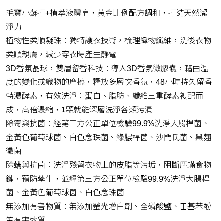
毛寶小蘇打+植萃液體皂，黃金比例配方調和，打造天然潔
淨力
植物性柔順凝珠：獨特護衣技術，梳理織物纖維，洗後衣物
柔順親膚，減少穿衣時產生靜電
3D香氛晶球，雙層留香科技：導入3D香氛微膠囊，藉由溫
度的變化或織物的摩擦，釋放多層次香氛，48小時持久留香
特濃酵素，有效洗淨：蛋白、脂肪、纖維三重酵素複配而
成，高倍濃縮，1顆就能深層洗淨各類污漬
除霉與抗菌：經第三方公正單位檢驗99.9%洗淨大腸桿菌、
金黃色葡萄球菌、白色念珠菌、綠膿桿菌、沙門氏菌、黑麴
黴菌
除螨與抗菌：洗淨殘留衣物上的皮脂等污垢，阻斷塵蟎食物
鏈，預防孳生，並經第三方公正單位檢驗99.9%洗淨大腸桿
菌、金黃色葡萄球菌、白色念珠菌
無添加有害物質：無添加螢光增白劑、全磷酸鹽、壬基苯酚
等有害物質