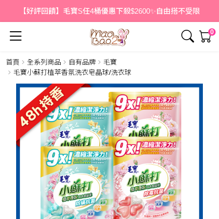
【好評回饋】毛寶S任4桶優惠下殺$2600✨自由搭不受限
0
首頁
全系列商品
自有品牌
毛寶
簡介
內容
毛寶小蘇打植萃香氛洗衣皂晶球/洗衣球