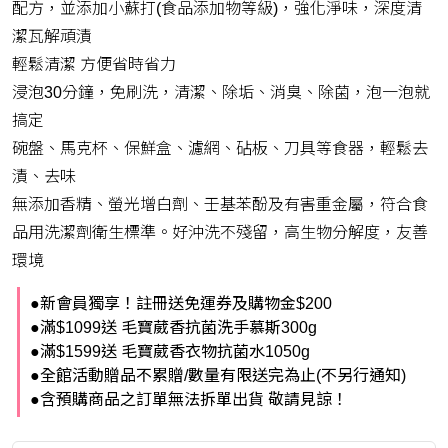
配方，並添加小蘇打(食品添加物等級)，強化淨味，深度清
潔瓦解頑漬
輕鬆清潔 方便省時省力
浸泡30分鐘，免刷洗，清潔、除垢、消臭、除菌，泡一泡就
搞定
碗盤、馬克杯、保鮮盒、濾網、砧板、刀具等食器，輕鬆去
漬、去味
無添加香精、螢光增白劑、壬基苯酚及有害重金屬，符合食
品用洗潔劑衛生標準。好沖洗不殘留，高生物分解度，友善
環境
●新會員獨享！註冊送免運券及購物金$200
●滿$1099送 毛寶葳香抗菌洗手慕斯300g
●滿$1599送 毛寶葳香衣物抗菌水1050g
●全館活動贈品不累贈/數量有限送完為止(不另行通知)
●含預購商品之訂單無法拆單出貨 敬請見諒！