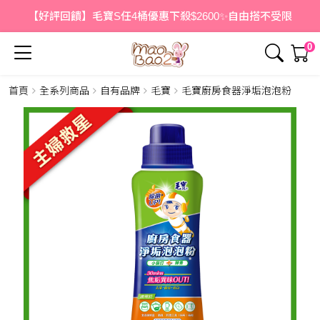
【好評回饋】毛寶S任4桶優惠下殺$2600✨自由搭不受限
0
首頁
全系列商品
自有品牌
毛寶
毛寶廚房食器淨垢泡泡粉
簡介
內容