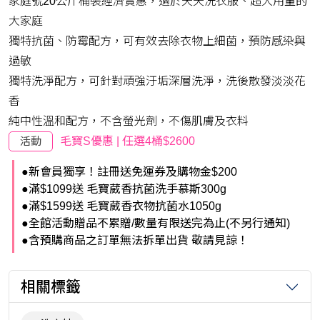
家庭號20公斤桶裝經濟實惠，適於天天洗衣服、超大用量的
大家庭
獨特抗菌、防霉配方，可有效去除衣物上細菌，預防感染與
過敏
獨特洗淨配方，可針對頑強汙垢深層洗淨，洗後散發淡淡花
香
純中性溫和配方，不含螢光劑，不傷肌膚及衣料
活動
毛寶S優惠 | 任選4桶$2600
●新會員獨享！註冊送免運券及購物金$200
●滿$1099送 毛寶葳香抗菌洗手慕斯300g
●滿$1599送 毛寶葳香衣物抗菌水1050g
●全館活動贈品不累贈/數量有限送完為止(不另行通知)
●含預購商品之訂單無法拆單出貨 敬請見諒！
相關標籤