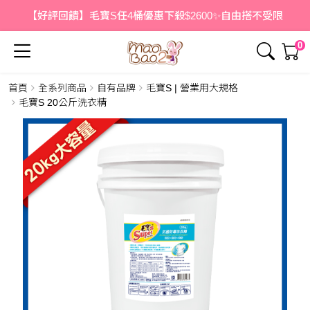
【好評回饋】毛寶S任4桶優惠下殺$2600✨自由搭不受限
0
首頁
全系列商品
自有品牌
毛寶S | 營業用大規格
簡介
內容
毛寶S 20公斤洗衣精