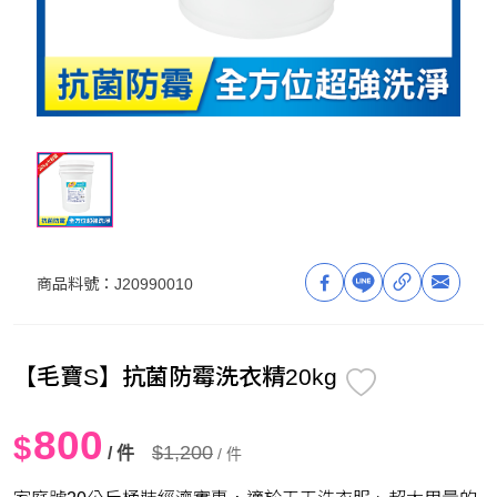
商品料號：
J20990010
【毛寶S】抗菌防霉洗衣精20kg
800
$
$1,200
/ 件
/ 件