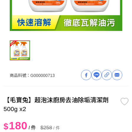
商品料號：
G000000713
【毛寶兔】超泡沫廚房去油除垢清潔劑
500g x2
180
$
$258
/ 件
/ 件