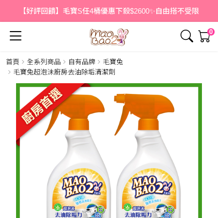
【好評回饋】毛寶S任4桶優惠下殺$2600✨自由搭不受限
0
首頁
全系列商品
自有品牌
毛寶兔
簡介
內容
毛寶兔超泡沬廚房去油除垢清潔劑