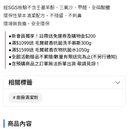
經SGS檢驗不含壬基苯酚、三氯沙、甲醛、全磷酸鹽
環保性草本清潔配方，不殘留、不刺鼻
環境無負擔，安全環保
●新會員獨享！註冊送免運券及購物金$200
●滿$1099送 毛寶葳香抗菌洗手慕斯300g
●滿$1599送 毛寶葳香衣物抗菌水1050g
●全館活動贈品不累贈/數量有限送完為止(不另行通知)
●含預購商品之訂單無法拆單出貨 敬請見諒！
相關標籤
廚房清潔劑
商品內容