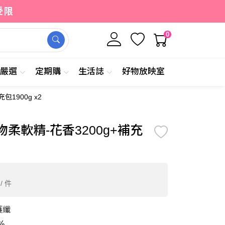
受限
0
牌嚴選
定期購
生活誌
好物放映室
1900g x2
0
加入購物車
立即購買
/ 件
柔軟精-花香3200g+補充
/ 件
護纖
%