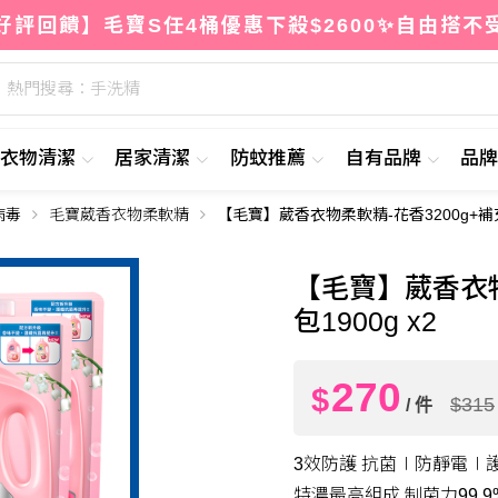
好評回饋】毛寶S任4桶優惠下殺$2600✨自由搭不
熱門搜尋：手洗精
衣物清潔
居家清潔
防蚊推薦
自有品牌
品
病毒
毛寶葳香衣物柔軟精
【毛寶】葳香衣物柔軟精-花香3200g+補充包
27
$
【毛寶】葳香衣物
包1900g x2
270
$
$315
/ 件
3效防護 抗菌∣防靜電∣
特濃最高組成 制菌力99.9