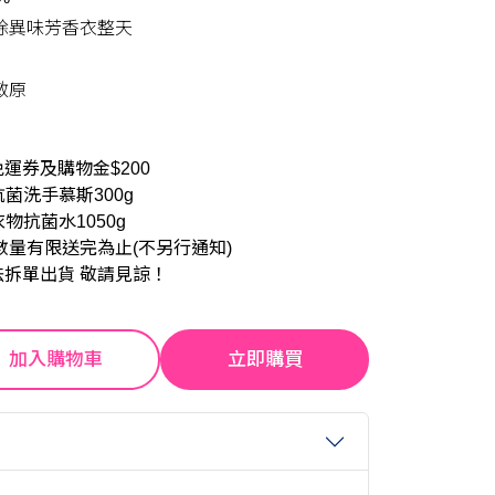
除異味芳香衣整天
敏原
運券及購物金$200
抗菌洗手慕斯300g
衣物抗菌水1050g
數量有限送完為止(不另行通知)
法拆單出貨 敬請見諒！
加入購物車
立即購買