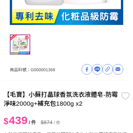
商品料號：
G000001368
【毛寶】小蘇打晶球香氛洗衣液體皂-防霉
淨味2000g+補充包1800g x2
439
$
$874
/ 件
/ 件