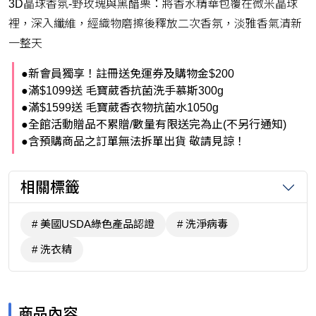
3D晶球香氛-野玫瑰與黑醋栗：將香水精華包覆在微米晶球
裡，深入纖維，經織物磨擦後釋放二次香氛，淡雅香氣清新
一整天
●新會員獨享！註冊送免運券及購物金$200
●滿$1099送 毛寶葳香抗菌洗手慕斯300g
●滿$1599送 毛寶葳香衣物抗菌水1050g
●全館活動贈品不累贈/數量有限送完為止(不另行通知)
●含預購商品之訂單無法拆單出貨 敬請見諒！
相關標籤
美國USDA綠色產品認證
洗淨病毒
洗衣精
商品內容