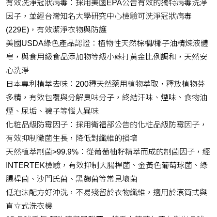
有效洗淨冠狀病毒：採用美國EPA公告有效的獨特病毒洗淨
因子，並經台灣知名大學研究中心檢驗可洗淨冠狀病毒
(229E)，有效潔淨衣物與防護
美國USDA綠色產品認證：植物性天然棕櫚/椰子油精煉液體
皂，與食用級食品添加物等級小蘇打黃金比例調和，天然安
心洗淨
日本專利植萃去味：200種天然藥用植物萃取，釋放植物芬
多精，有效包覆與分解臭味分子，終結汗味、煙味、食物油
煙、尿垢、襪子等惱人異味
化粧品級防霉因子：採用衛福部公告的化粧品級防霉因子，
有效抑制黴菌生長，降低對纖維的損壞
天然植萃制菌>99.9%：從葡萄柚籽精萃而成的制菌因子，經
INTERTEK檢驗，有效抑制大腸桿菌、金黃色葡萄球菌、綠
膿桿菌、沙門氏菌、黑麴菌等常見壞菌
低泡沫配方好沖洗，不易殘留於衣物纖維，適用於滾筒式與
直立式洗衣機