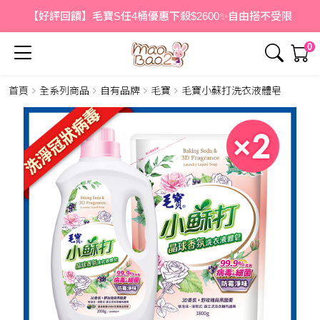
【好評回饋】毛寶S任4桶優惠下殺$2600✨自由搭不受限
0
首頁
全系列商品
自有品牌
毛寶
毛寶小蘇打洗衣液體皂
簡介
內容