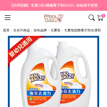
【好評回饋】毛寶S任4桶優惠下殺$2600✨自由搭不受限
0
首頁
全系列商品
自有品牌
毛寶兔
毛寶兔超酵素衣物去漬劑
簡介
內容