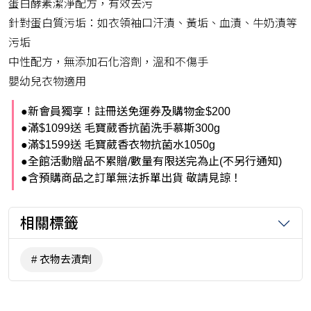
蛋白酵素潔淨配方，有效去污
針對蛋白質污垢：如衣領袖口汗漬、黃垢、血漬、牛奶漬等
污垢
中性配方，無添加石化溶劑，溫和不傷手
嬰幼兒衣物適用
●新會員獨享！註冊送免運券及購物金$200
●滿$1099送 毛寶葳香抗菌洗手慕斯300g
●滿$1599送 毛寶葳香衣物抗菌水1050g
●全館活動贈品不累贈/數量有限送完為止(不另行通知)
●含預購商品之訂單無法拆單出貨 敬請見諒！
相關標籤
衣物去漬劑