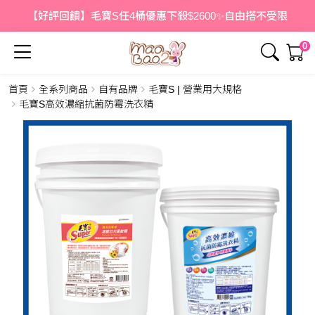
【好評回饋】毛寶S任4桶優惠下殺$2600✨自由搭不受限
0
首頁
全系列商品
自有品牌
毛寶S | 營業用大規格
簡介
內容
毛寶S高效濃縮抗菌防霉洗衣精