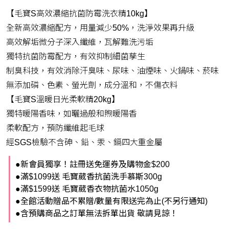
【毛寶S高效濃縮抗菌防霉洗衣精10kg】
全新高效濃縮配方，用量減少50%，洗淨效果再升級
高效解垢微分子深入纖維，瓦解難洗污垢
獨特抗菌防霉配方，有效抑制細菌孳生
制臭科技，有效消除汗臭味、尿味、油煙味、火鍋味、菸味
無添加磷、色素、螢光劑，成分溫和，不傷衣料
【毛寶S溫暖日光柔軟精20kg】
獨特暖陽香味，如曬過般和煦暖陽香
柔軟配方，預防纖維起毛球
經SGS檢驗不含砷、鉛、汞、鎘四大重金屬
●新會員獨享！註冊送免運券及購物金$200
●滿$1099送 毛寶葳香抗菌洗手慕斯300g
●滿$1599送 毛寶葳香衣物抗菌水1050g
●全館活動贈品不累贈/數量有限送完為止(不另行通知)
●含預購商品之訂單無法拆單出貨 敬請見諒！