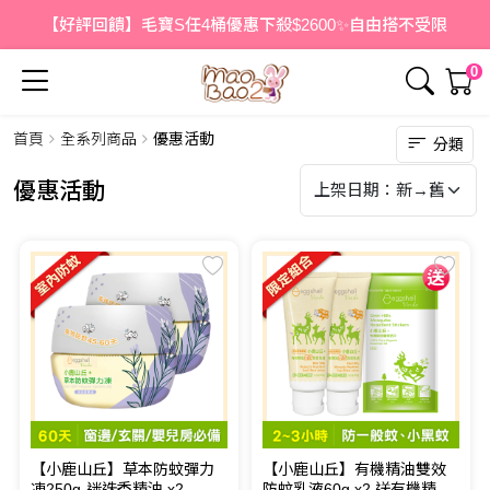
【好評回饋】毛寶S任4桶優惠下殺$2600✨自由搭不受限
0
首頁
全系列商品
優惠活動
分類
優惠活動
【小鹿山丘】草本防蚊彈力
【小鹿山丘】有機精油雙效
凍250g-迷迭香精油 x2
防蚊乳液60g x2 送有機精油