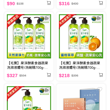
菜
$90
$316
$138
$400
【毛寶】果淨酵素食器蔬果
【毛寶】果淨酵素食器蔬果
洗滌液體皂/洗碗精700g-麝
洗滌液體皂/洗碗精700g-蜜
香葡萄+柚子果茶+蜜柑茶萃
柑茶萃 x2
$327
$218
$594
$396