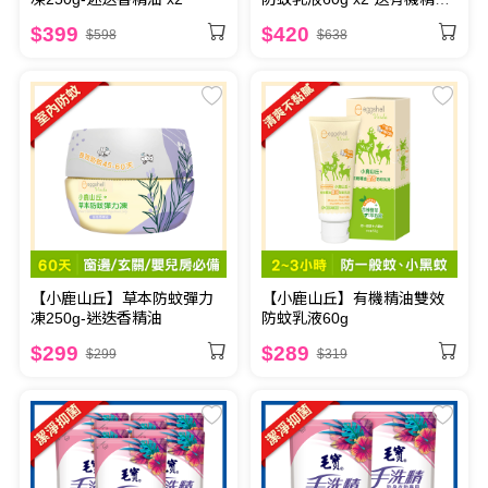
驅蚊貼片(6枚/包)-效期至
$399
$420
$598
$638
2027.5.8
【小鹿山丘】草本防蚊彈力
【小鹿山丘】有機精油雙效
凍250g-迷迭香精油
防蚊乳液60g
$299
$289
$299
$319