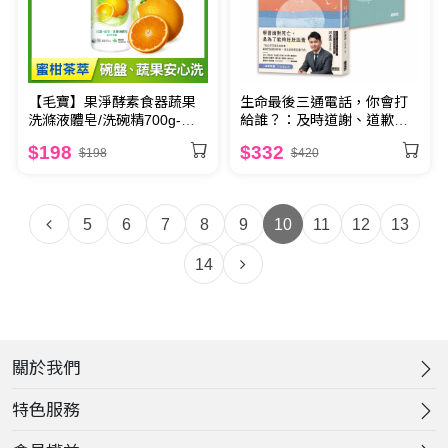
【毛寶】果淨酵素食器蔬果
生命最後三通電話，你會打
洗滌液體皂/洗碗精700g-蜜
給誰？：及時道謝、道歉、
柑茶萃
道愛、道別，不負此生【隨
$198
$332
$198
$420
書附贈天堂筆記本】
5
6
7
8
9
10
11
12
13
14
關於我們
特色服務