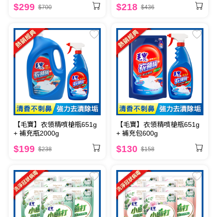
顆 x2
食器淨垢泡泡粉500g
$299
$218
$700
$436
【毛寶】衣領精噴槍瓶651g
【毛寶】衣領精噴槍瓶651g
+ 補充瓶2000g
+ 補充包600g
$199
$130
$238
$158