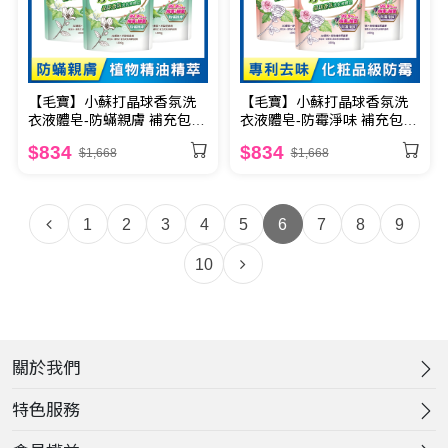
【毛寶】小蘇打晶球香氛洗
【毛寶】小蘇打晶球香氛洗
衣液體皂-防蟎親膚 補充包
衣液體皂-防霉淨味 補充包
1800g x6
1800g x6
$834
$834
$1,668
$1,668
1
2
3
4
5
6
7
8
9
10
關於我們
特色服務