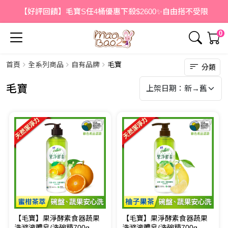
【好評回饋】毛寶S任4桶優惠下殺$2600✨自由搭不受限
0
首頁
全系列商品
自有品牌
毛寶
分類
毛寶
【毛寶】果淨酵素食器蔬果
【毛寶】果淨酵素食器蔬果
洗滌液體皂/洗碗精700g-蜜
洗滌液體皂/洗碗精700g-柚