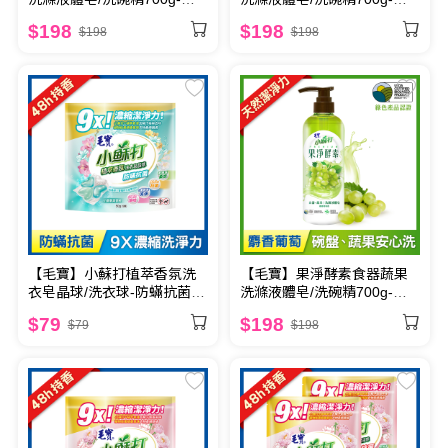
柑茶萃
子果茶
$198
$198
$198
$198
【毛寶】小蘇打植萃香氛洗
【毛寶】果淨酵素食器蔬果
衣皂晶球/洗衣球-防蟎抗菌 5
洗滌液體皂/洗碗精700g-麝
顆
香葡萄
$79
$198
$79
$198