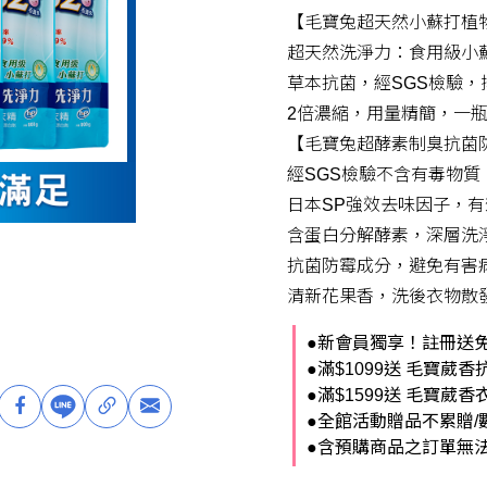
【毛寶兔超天然小蘇打植
超天然洗淨力：食用級小
草本抗菌，經SGS檢驗，抑
2倍濃縮，用量精簡，一瓶
【毛寶兔超酵素制臭抗菌
經SGS檢驗不含有毒物質
日本SP強效去味因子，
含蛋白分解酵素，深層洗
抗菌防霉成分，避免有害
清新花果香，洗後衣物散
●新會員獨享！註冊送免
●滿$1099送 毛寶葳香
●滿$1599送 毛寶葳香
●全館活動贈品不累贈/
●含預購商品之訂單無