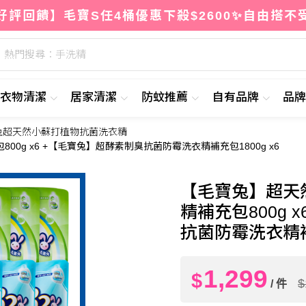
好評回饋】毛寶S任4桶優惠下殺$2600✨自由搭不
熱門搜尋：手洗精
衣物清潔
居家清潔
防蚊推薦
自有品牌
品
兔超天然小蘇打植物抗菌洗衣精
1,29
$
0g x6 +【毛寶兔】超酵素制臭抗菌防霉洗衣精補充包1800g x6
【毛寶兔】超天
精補充包800g 
抗菌防霉洗衣精補充
1,299
$
$
/ 件