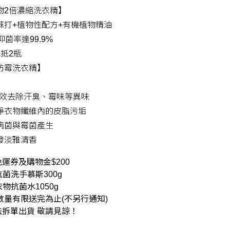
物2倍濃縮洗衣精】
蘇打+植物性配方+有機植物精油
菌率達99.9%
抵2瓶
防霉洗衣精】
有效去除汗臭、霉味等異味
淨衣物纖維內的皮脂污垢
病菌與霉菌產生
發淡雅清香
運券及購物金$200
抗菌洗手慕斯300g
衣物抗菌水1050g
數量有限送完為止(不另行通知)
法拆單出貨 敬請見諒！