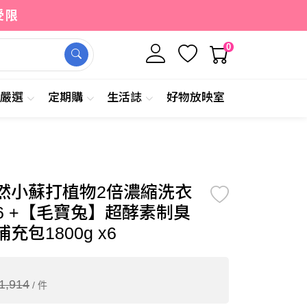
受限
0
牌嚴選
定期購
生活誌
好物放映室
9
加入購物車
立即購買
/ 件
然小蘇打植物2倍濃縮洗衣
x6 +【毛寶兔】超酵素制臭
包1800g x6
1,914
/ 件