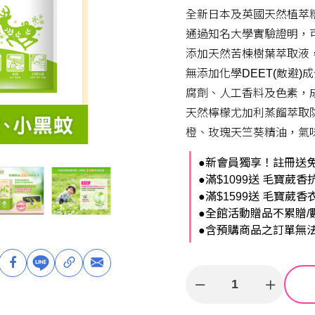
全新日本及英國天然植萃
通過知名大學實驗證明，
添加天然苦楝樹葉萃取液
無添加化學DEET(敵避)
腐劑、人工香料及色素，
天然檸檬尤加利蒸餾萃取防蚊成
橙、玫瑰天竺葵精油，氣
●新會員獨享！註冊送免
●滿$1099送 毛寶葳香
●滿$1599送 毛寶葳香
●全館活動贈品不累贈/
●含預購商品之訂單無