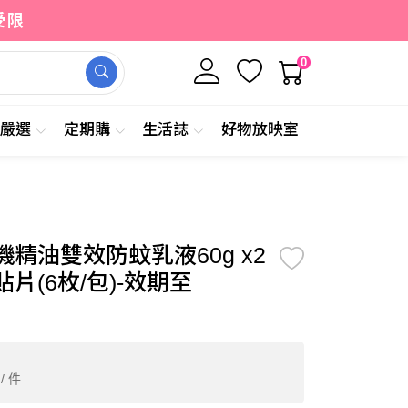
受限
0
牌嚴選
定期購
生活誌
好物放映室
0
加入購物車
立即購買
/ 件
精油雙效防蚊乳液60g x2
片(6枚/包)-效期至
/ 件