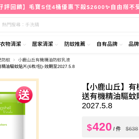
好評回饋】毛寶S任4桶優惠下殺$2600✨自由搭不
熱門搜尋：手洗精
衣物清潔
居家清潔
防蚊推薦
自有品牌
品
兒防蚊
小鹿山丘有機精油防蚊乳液
42
$
驅蚊貼片(6枚/包)-效期至2027.5.8
【小鹿山丘】有機
送有機精油驅蚊貼
2027.5.8
420
$
$638
/ 件