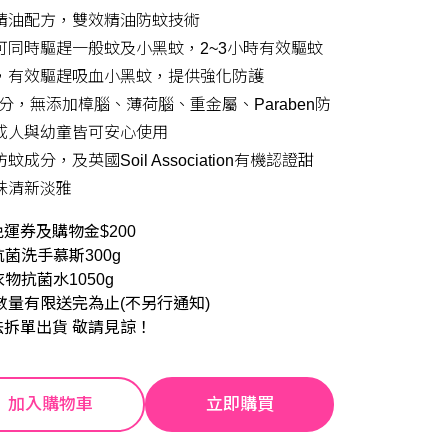
精油配方，雙效精油防蚊技術
可同時驅趕一般蚊及小黑蚊，2~3小時有效驅蚊
，有效驅趕吸血小黑蚊，提供強化防護
成分，無添加樟腦、薄荷腦、重金屬、Paraben防
成人與幼童皆可安心使用
分，及英國Soil Association有機認證甜
味清新淡雅
運券及購物金$200
抗菌洗手慕斯300g
衣物抗菌水1050g
數量有限送完為止(不另行通知)
法拆單出貨 敬請見諒！
加入購物車
立即購買