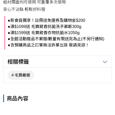
紙材兩面均可使用 可重覆多次使用
安心不沾黏 輕鬆好料理
●新會員獨享！註冊送免運券及購物金$200
●滿$1099送 毛寶葳香抗菌洗手慕斯300g
●滿$1599送 毛寶葳香衣物抗菌水1050g
●全館活動贈品不累贈/數量有限送完為止(不另行通知)
●含預購商品之訂單無法拆單出貨 敬請見諒！
相關標籤
毛寶嚴選
商品內容