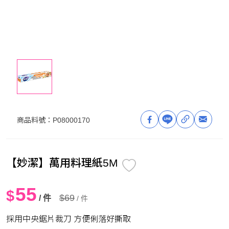
商品料號：
P08000170
【妙潔】萬用料理紙5M
55
$
$69
/ 件
/ 件
採用中央鋸片裁刀 方便俐落好撕取