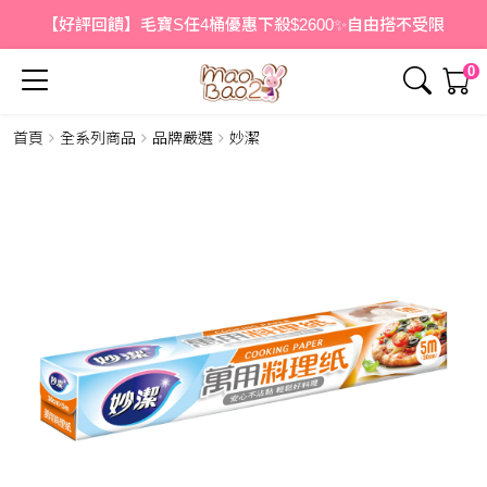
【好評回饋】毛寶S任4桶優惠下殺$2600✨自由搭不受限
0
首頁
全系列商品
品牌嚴選
妙潔
簡介
內容