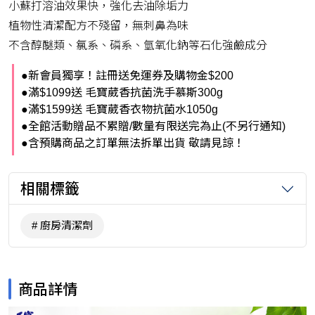
小蘇打溶油效果快，強化去油除垢力
植物性清潔配方不殘留，無刺鼻為味
不含醇醚類、氯系、磷系、氫氧化鈉等石化強鹼成分
●新會員獨享！註冊送免運券及購物金$200
●滿$1099送 毛寶葳香抗菌洗手慕斯300g
●滿$1599送 毛寶葳香衣物抗菌水1050g
●全館活動贈品不累贈/數量有限送完為止(不另行通知)
●含預購商品之訂單無法拆單出貨 敬請見諒！
相關標籤
廚房清潔劑
商品詳情