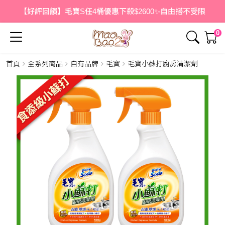
【好評回饋】毛寶S任4桶優惠下殺$2600✨自由搭不受限
0
首頁
全系列商品
自有品牌
毛寶
毛寶小蘇打廚房清潔劑
簡介
詳情