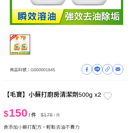
商品料號：
G000001845
【毛寶】小蘇打廚房清潔劑500g x2
150
$
$178
/ 件
/ 件
食添加小蘇打配方，輕鬆去油不費力