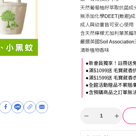
天然葡萄柚籽萃取抗菌成
無添加化學DEET(敵避)
成人與幼童皆可安心使用
含天然檸檬尤加利葉蒸餾
嚴選英國Soil Assoc
清新植物香味
●新會員獨享！註冊送免
●滿$1099送 毛寶葳香
●滿$1599送 毛寶葳香
●全館活動贈品不累贈/
●含預購商品之訂單無