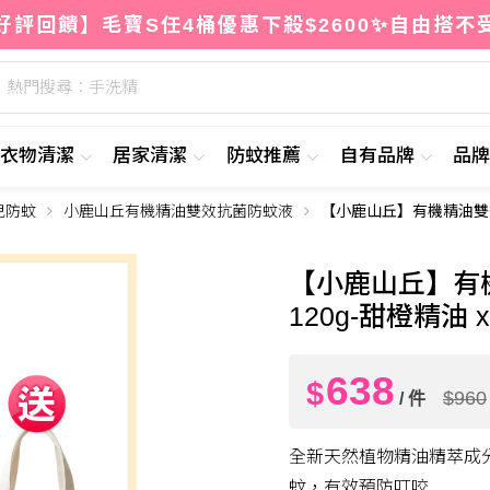
好評回饋】毛寶S任4桶優惠下殺$2600✨自由搭不
熱門搜尋：手洗精
衣物清潔
居家清潔
防蚊推薦
自有品牌
品
兒防蚊
小鹿山丘有機精油雙效抗菌防蚊液
【小鹿山丘】有機精油雙效
63
$
【小鹿山丘】有
120g-甜橙精油
638
$
$960
/ 件
全新天然植物精油精萃成
蚊，有效預防叮咬