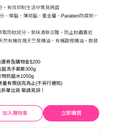
分，有效抑制生活中常見病菌
成分、樟腦、薄荷腦、重金屬、Paraben防腐劑，
萃取防蚊成分，氣味清新淡雅，防止蚊蟲靠近
iation天然有機玫瑰天竺葵精油、有機甜橙精油，散發
運券及購物金$200
抗菌洗手慕斯300g
衣物抗菌水1050g
數量有限送完為止(不另行通知)
法拆單出貨 敬請見諒！
加入購物車
立即購買