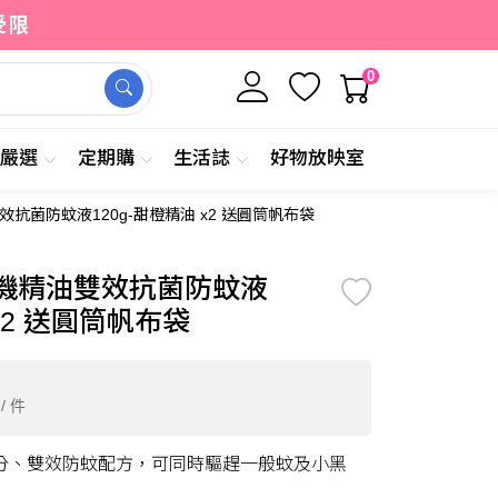
受限
0
牌嚴選
定期購
生活誌
好物放映室
抗菌防蚊液120g-甜橙精油 x2 送圓筒帆布袋
8
加入購物車
立即購買
/ 件
機精油雙效抗菌防蚊液
 x2 送圓筒帆布袋
/ 件
分、雙效防蚊配方，可同時驅趕一般蚊及小黑