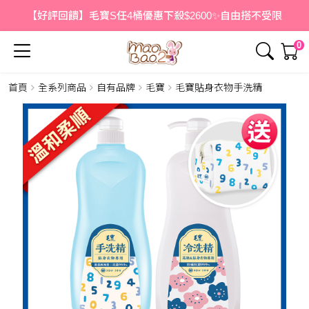
【好評回饋】毛寶S任4桶優惠下殺$2600✨自由搭不受限
0
首頁
全系列商品
自有品牌
毛寶
毛寶貼身衣物手洗精
簡介
內容