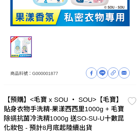
商品料號：
G000001877
【預購】<毛寶 x SOU ‧ SOU>【毛寶】
貼身衣物手洗精-果漾西西里1000g + 毛寶
除螨抗菌冷洗精1000g 送SO-SU-U十數昆
化妝包 - 預計8月底起陸續出貨