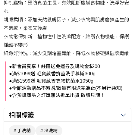
抑制塵蟎：預防真菌生長，有效阻斷塵蟎食物鏈，洗淨好安
心
親膚柔順：添加天然親膚因子，減少衣物與肌膚磨擦產生的
不適感，柔衣又護膚
衣物常保如新：植物性中性洗滌配方，維護衣物機能，保護
纖維不變形
細緻好沖洗：減少洗劑堵塞纖維，降低衣物發硬與破壞纖維
●新會員獨享！註冊送免運券及購物金$200
●滿$1099送 毛寶葳香抗菌洗手慕斯300g
●滿$1599送 毛寶葳香衣物抗菌水1050g
●全館活動贈品不累贈/數量有限送完為止(不另行通知)
●含預購商品之訂單無法拆單出貨 敬請見諒！
相關標籤
手洗精
冷洗精