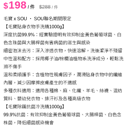
198
$
$288
/ 件
/ 件
毛寶 x SOU ‧ SOU聯名期間限定
【毛寶貼身衣物手洗精1000g】
深度抗菌99.9%：經實驗證明有效抑制金黃色葡萄球菌、白
色念珠菌與大腸桿菌有害病菌的滋生與感染
細密泡沫去污：深入滲透衣物，快速溶解，洗後潔淨不殘留
中性溫和配方：採用椰子油/棕櫚油植物系洗淨成分，輕鬆洗
滌不傷手
溫和柔順護手：含植物性親膚因子，潤滑貼身衣物中的纖維
內層，減少因摩擦皮膚產生的不適感
多種衣料適用：適用各種棉、麻、化纖、羊毛、絲襪、混紡
質料、嬰幼兒衣物、排汗衫及各種高級衣物
【毛寶除蹣抗菌冷洗精1000g】
99.9%抗菌：有效抑制金黃色葡萄球菌、大腸桿菌、白色念
株菌，降低細菌感染機會