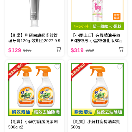
【小鹿山丘】有機棈油長效
【刷樂】科研白旗艦多效管
EX防蚊液-小黑蚊強化版80g
理牙膏120g-效期至2027.9.9
$319
$129
$319
$189
【毛寶】小蘇打廚房清潔劑
【毛寶】小蘇打廚房清潔劑
500g x2
500g