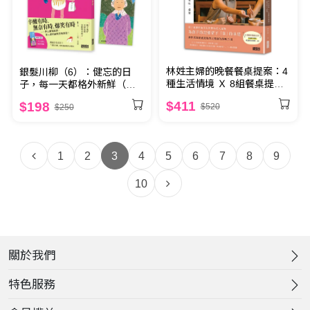
林姓主婦的晚餐餐桌提案：4
銀髮川柳（6）：健忘的日
種生活情境 Ｘ 8組餐桌提案
子，每一天都格外新鮮（附
＝32套美味一桌菜
贈「人生滋味」插畫書籤）
$411
$198
$520
$250
1
2
3
4
5
6
7
8
9
10
關於我們
特色服務