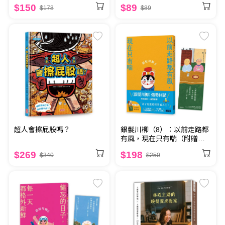
$150
$89
$178
$89
銀髮川柳（8）：以前走路都
超人會擦屁股嗎？
有風，現在只有喘（附贈
「人生滋味」插畫書籤）
$198
$269
$250
$340