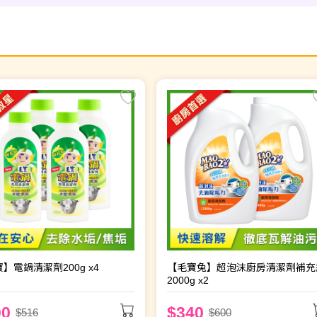
】電鍋清潔劑200g x4
【毛寶兔】超泡沫廚房清潔劑補充
2000g x2
00
$340
$516
$600