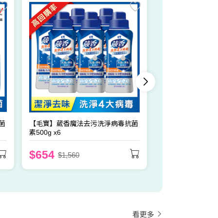
【毛寶】葳香洗淨
防蟎極淨 補充包200
$488
$948
菌
【毛寶】葳香魔法去污洗淨病毒抗菌
素500g x6
$654
$1,560
看更多