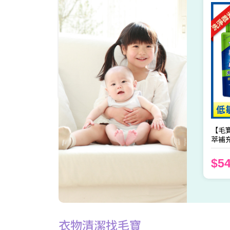
多位網紅經過實測在夏日必備品中，
95
防蚊液絕對是第一首選
瀏覽更多影片
【毛寶
萃補充
$5
衣物清潔找毛寶