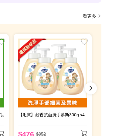
看更多
【毛寶兔】洗衣槽除
x6
$294
$450
瓶
【毛寶】葳香抗菌洗手慕斯300g x4
$476
$952