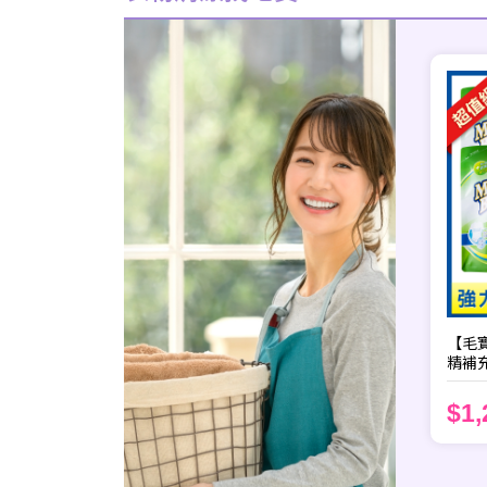
【毛
精補充
$1,