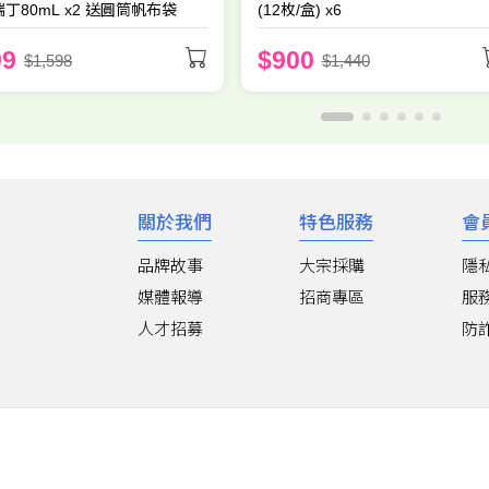
丁80mL x2 送圓筒帆布袋
(12枚/盒) x6
99
$900
$1,598
$1,440
關於我們
特色服務
會
品牌故事
大宗採購
隱
媒體報導
招商專區
服
人才招募
防