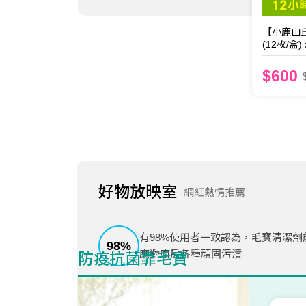
【小鹿山
(12枚/盒) 
$600
好物放映室
網紅熱情推薦
有98%使用者一致認為，毛寶清潔劑
98
應對廚房各種頑固污漬
防疫抗菌靠毛寶
93%使用者一致認為，毛寶洗碗精不
93
潔餐具，還溫和不傷手，配方更加天