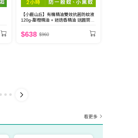
【小鹿山丘】有機精油雙效抗菌防蚊液
120g-甜橙精油 + 迷迭香精油 送圓筒帆
布袋
$638
$960
手洗精｜月經來襲怎麼辦？
除難洗焦垢
這瓶救回小褲清白
48小時留香
看更多