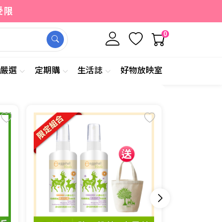
受限
0
牌嚴選
定期購
生活誌
好物放映室
【毛寶兔】洗衣
$99
$150