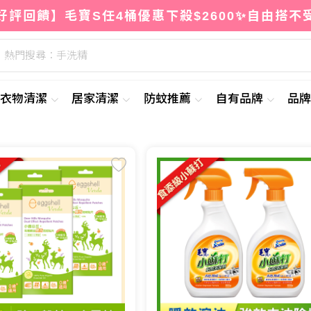
好評回饋】毛寶S任4桶優惠下殺$2600✨自由搭不
熱門搜尋：手洗精
衣物清潔
居家清潔
防蚊推薦
自有品牌
品