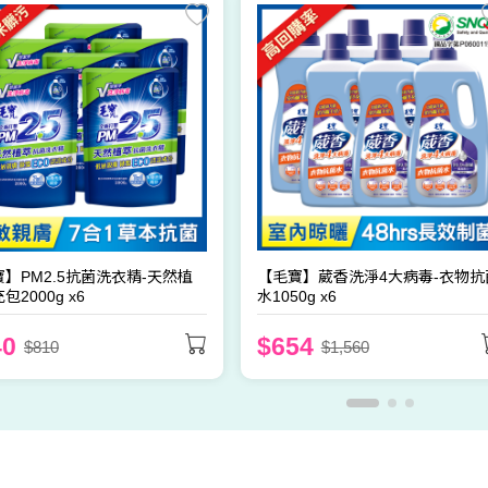
小鹿山丘
】PM2.5抗菌洗衣精-天然植
【毛寶】葳香洗淨4大病毒-衣物抗
包2000g x6
水1050g x6
40
$654
$810
$1,560