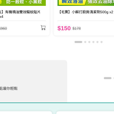
丘】有機精油雙效驅蚊貼片
【毛寶】小蘇打廚房清潔劑500g x2
x4
$150
$960
$178
郊遊必備！小鹿山丘12小時
長效防蚊液！
洗淨水垢，去
能讓你輕鬆
僅能徹底清
然、健康