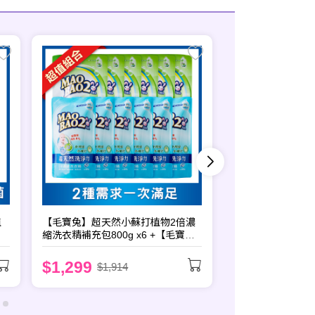
植
【毛寶兔】超天然小蘇打植物2倍濃
【毛寶】葳香洗淨
縮洗衣精補充包800g x6 +【毛寶
水1050g x6
兔】超酵素制臭抗菌防霉洗衣精補充
包1800g x6
$1,299
$654
$1,914
$1,560