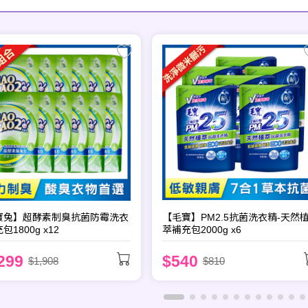
寶兔】超酵素制臭抗菌防霉洗衣
【毛寶】PM2.5抗菌洗衣精-天然
包1800g x12
萃補充包2000g x6
299
$540
$1,908
$810