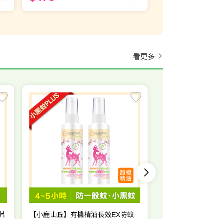
看更多
【小鹿山丘】12H
派卡瑞丁80mL x
$999
$1,598
片
【小鹿山丘】有機棈油長效EX防蚊