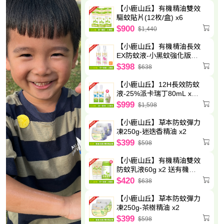
【小鹿山丘】有機精油雙效
驅蚊貼片(12枚/盒) x6
$900
$1,440
【小鹿山丘】有機棈油長效
EX防蚊液-小黑蚊強化版
80g x2
$398
$638
【小鹿山丘】12H長效防蚊
液-25%派卡瑞丁80mL x2
送圓筒帆布袋
$999
$1,598
【小鹿山丘】草本防蚊彈力
凍250g-迷迭香精油 x2
$399
$598
【小鹿山丘】有機精油雙效
防蚊乳液60g x2 送有機精
油驅蚊貼片(6枚/包)-效期至
$420
$638
2027.5.8
【小鹿山丘】草本防蚊彈力
凍250g-茶樹精油 x2
$399
$598