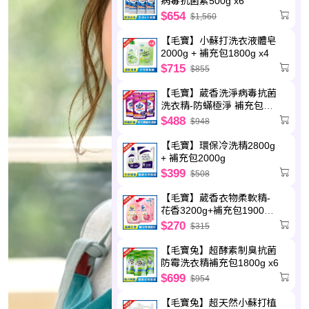
病毒抗菌素500g x6
$654
$1,560
【毛寶】小蘇打洗衣液體皂
2000g + 補充包1800g x4
$715
$855
【毛寶】葳香洗淨病毒抗菌
洗衣精-防蟎極淨 補充包
2000g x6
$488
$948
【毛寶】環保冷洗精2800g
+ 補充包2000g
$399
$508
【毛寶】葳香衣物柔軟精-
花香3200g+補充包1900g
x2
$270
$315
【毛寶兔】超酵素制臭抗菌
防霉洗衣精補充包1800g x6
$699
$954
【毛寶兔】超天然小蘇打植