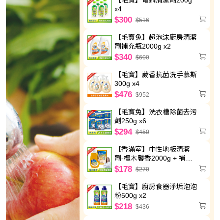
x4
$300
$516
【毛寶兔】超泡沫廚房清潔
劑補充瓶2000g x2
$340
$600
【毛寶】葳香抗菌洗手慕斯
300g x4
$476
$952
【毛寶兔】洗衣槽除菌去污
劑250g x6
$294
$450
【香滿室】中性地板清潔
劑-檀木馨香2000g + 補充
包1800g
$178
$270
【毛寶】廚房食器淨垢泡泡
粉500g x2
$218
$436