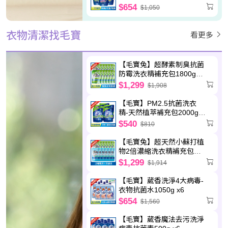
萃x2+制臭極淨x2
$654
$1,050
衣物清潔找毛寶
看更多
【毛寶兔】超酵素制臭抗菌
防霉洗衣精補充包1800g
x12
$1,299
$1,908
【毛寶】PM2.5抗菌洗衣
精-天然植萃補充包2000g
x6
$540
$810
【毛寶兔】超天然小蘇打植
物2倍濃縮洗衣精補充包
800g x6 +【毛寶兔】超酵
$1,299
$1,914
素制臭抗菌防霉洗衣精補充
包1800g x6
【毛寶】葳香洗淨4大病毒-
衣物抗菌水1050g x6
$654
$1,560
【毛寶】葳香魔法去污洗淨