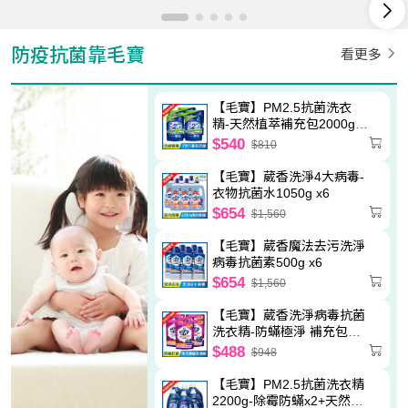
防疫抗菌靠毛寶
看更多
【毛寶】PM2.5抗菌洗衣
精-天然植萃補充包2000g
x6
$540
$810
【毛寶】葳香洗淨4大病毒-
衣物抗菌水1050g x6
$654
$1,560
【毛寶】葳香魔法去污洗淨
病毒抗菌素500g x6
$654
$1,560
【毛寶】葳香洗淨病毒抗菌
洗衣精-防蟎極淨 補充包
2000g x6
$488
$948
【毛寶】PM2.5抗菌洗衣精
2200g-除霉防蟎x2+天然植