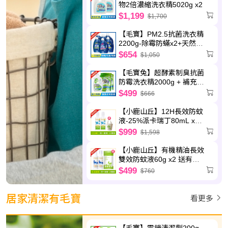
物2倍濃縮洗衣精5020g x2
$1,199
$1,700
【毛寶】PM2.5抗菌洗衣精
2200g-除霉防蟎x2+天然植
萃x2+制臭極淨x2
$654
$1,050
【毛寶兔】超酵素制臭抗菌
防霉洗衣精2000g + 補充包
1800g x3
$499
$666
【小鹿山丘】12H長效防蚊
液-25%派卡瑞丁80mL x2
送圓筒帆布袋
$999
$1,598
【小鹿山丘】有機精油長效
雙效防蚊液60g x2 送有機
精油驅蚊貼片(6枚/包)-效期
$499
$760
至2027.5.8
居家清潔有毛寶
看更多
【毛寶】電鍋清潔劑200g