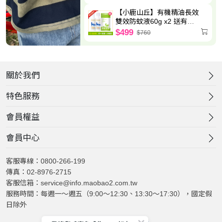
【小鹿山丘】有機精油長效
雙效防蚊液60g x2 送有機
精油驅蚊貼片(6枚/包)-效期
$499
$760
至2027.5.8
關於我們
特色服務
會員權益
會員中心
客服專線：0800-266-199
傳真：02-8976-2715
客服信箱：service@info.maobao2.com.tw
服務時間：每週一～週五（9:00～12:30、13:30～17:30），國定假
日除外