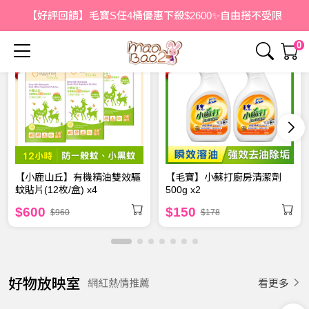
看更多
【好評回饋】毛寶S任4桶優惠下殺$2600✨自由搭不受限
0
【小鹿山丘】有機精油雙效驅
【毛寶】小蘇打廚房清潔劑
蚊貼片(12枚/盒) x4
500g x2
$600
$150
$960
$178
郊遊必備！小鹿山丘12小時
好物放映室
看更多
網紅熱情推薦
長效防蚊液！
洗淨水垢，去除難洗焦垢