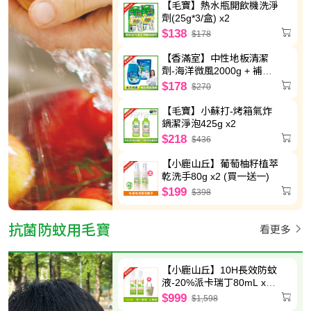
【毛寶】熱水瓶開飲機洗淨
劑(25g*3/盒) x2
$138
$178
【香滿室】中性地板清潔
劑-海洋微風2000g + 補充
包1800g
$178
$270
【毛寶】小蘇打-烤箱氣炸
鍋潔淨泡425g x2
$218
$436
【小鹿山丘】葡萄柚籽植萃
乾洗手80g x2 (買一送一)
$199
$398
抗菌防蚊用毛寶
看更多
【小鹿山丘】10H長效防蚊
液-20%派卡瑞丁80mL x2
送圓筒帆布袋
$999
$1,598