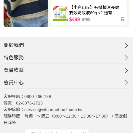
【小鹿山丘】有機精油長效
雙效防蚊液60g x2 送有機
精油驅蚊貼片(6枚/包)-效期
$499
$760
至2027.5.8
關於我們
特色服務
會員權益
會員中心
客服專線：0800-266-199
傳真：02-8976-2715
客服信箱：service@info.maobao2.com.tw
服務時間：每週一～週五（9:00～12:30、13:30～17:30），國定假
日除外