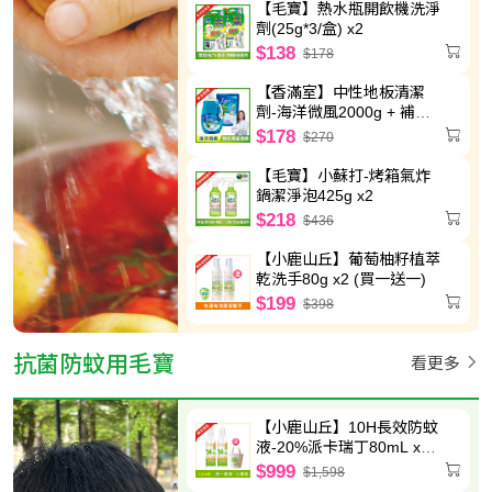
【毛寶】熱水瓶開飲機洗淨
劑(25g*3/盒) x2
$138
$178
【香滿室】中性地板清潔
劑-海洋微風2000g + 補充
包1800g
$178
$270
【毛寶】小蘇打-烤箱氣炸
鍋潔淨泡425g x2
$218
$436
【小鹿山丘】葡萄柚籽植萃
乾洗手80g x2 (買一送一)
$199
$398
抗菌防蚊用毛寶
看更多
【小鹿山丘】10H長效防蚊
液-20%派卡瑞丁80mL x2
送圓筒帆布袋
$999
$1,598