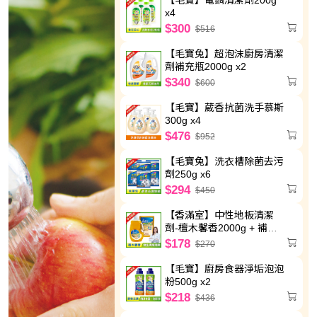
x4
$300
$516
【毛寶兔】超泡沫廚房清潔
劑補充瓶2000g x2
$340
$600
【毛寶】葳香抗菌洗手慕斯
300g x4
$476
$952
【毛寶兔】洗衣槽除菌去污
劑250g x6
$294
$450
【香滿室】中性地板清潔
劑-檀木馨香2000g + 補充
包1800g
$178
$270
【毛寶】廚房食器淨垢泡泡
粉500g x2
$218
$436