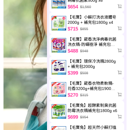
病毒抗菌素500g x6
$654
$1,560
【毛寶】小蘇打洗衣液體皂
2000g + 補充包1800g x4
$715
$855
【毛寶】葳香洗淨病毒抗菌
洗衣精-防蟎極淨 補充包
2000g x6
$488
$948
【毛寶】環保冷洗精2800g
+ 補充包2000g
$399
$508
【毛寶】葳香衣物柔軟精-
花香3200g+補充包1900g
x2
$270
$315
【毛寶兔】超酵素制臭抗菌
防霉洗衣精補充包1800g x6
$699
$954
【毛寶兔】超天然小蘇打植