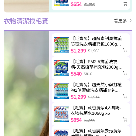
萃x2+制臭極淨x2
$654
$1,050
衣物清潔找毛寶
看更多
【毛寶兔】超酵素制臭抗菌
防霉洗衣精補充包1800g
x12
$1,299
$1,908
【毛寶】PM2.5抗菌洗衣
精-天然植萃補充包2000g
x6
$540
$810
【毛寶兔】超天然小蘇打植
物2倍濃縮洗衣精補充包
800g x6 +【毛寶兔】超酵
$1,299
$1,914
素制臭抗菌防霉洗衣精補充
包1800g x6
【毛寶】葳香洗淨4大病毒-
衣物抗菌水1050g x6
$654
$1,560
【毛寶】葳香魔法去污洗淨