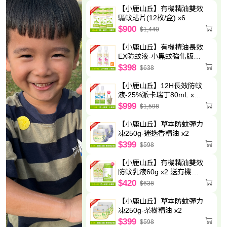
【小鹿山丘】有機精油雙效
驅蚊貼片(12枚/盒) x6
$900
$1,440
【小鹿山丘】有機棈油長效
EX防蚊液-小黑蚊強化版
80g x2
$398
$638
【小鹿山丘】12H長效防蚊
液-25%派卡瑞丁80mL x2
送圓筒帆布袋
$999
$1,598
【小鹿山丘】草本防蚊彈力
凍250g-迷迭香精油 x2
$399
$598
【小鹿山丘】有機精油雙效
防蚊乳液60g x2 送有機精
油驅蚊貼片(6枚/包)-效期至
$420
$638
2027.5.8
【小鹿山丘】草本防蚊彈力
凍250g-茶樹精油 x2
$399
$598