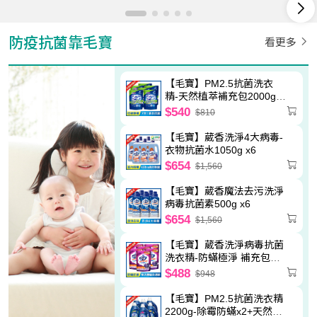
防疫抗菌靠毛寶
看更多
【毛寶】PM2.5抗菌洗衣
精-天然植萃補充包2000g
x6
$540
$810
【毛寶】葳香洗淨4大病毒-
衣物抗菌水1050g x6
$654
$1,560
【毛寶】葳香魔法去污洗淨
病毒抗菌素500g x6
$654
$1,560
【毛寶】葳香洗淨病毒抗菌
洗衣精-防蟎極淨 補充包
2000g x6
$488
$948
【毛寶】PM2.5抗菌洗衣精
2200g-除霉防蟎x2+天然植