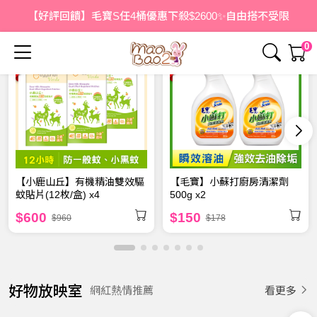
看更多
【好評回饋】毛寶S任4桶優惠下殺$2600✨自由搭不受限
0
【小鹿山丘】有機精油雙效驅
【毛寶】小蘇打廚房清潔劑
蚊貼片(12枚/盒) x4
500g x2
$600
$150
$960
$178
郊遊必備！小鹿山丘12小時
好物放映室
看更多
網紅熱情推薦
長效防蚊液！
洗淨水垢，去除難洗焦垢