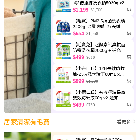
物2倍濃縮洗衣精5020g x2
$1,199
$1,700
【毛寶】PM2.5抗菌洗衣精
2200g-除霉防蟎x2+天然植
萃x2+制臭極淨x2
$654
$1,050
【毛寶兔】超酵素制臭抗菌
防霉洗衣精2000g + 補充包
1800g x3
$499
$666
【小鹿山丘】12H長效防蚊
液-25%派卡瑞丁80mL x2
送圓筒帆布袋
$999
$1,598
【小鹿山丘】有機精油長效
雙效防蚊液60g x2 送有機
精油驅蚊貼片(6枚/包)-效期
$499
$760
至2027.5.8
居家清潔有毛寶
看更多
【毛寶】電鍋清潔劑200g